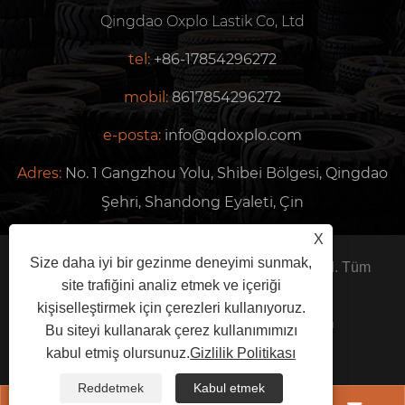
Qingdao Oxplo Lastik Co, Ltd
tel:
+86-17854296272
mobil:
8617854296272
e-posta:
info@qdoxplo.com
Adres:
No. 1 Gangzhou Yolu, Shibei Bölgesi, Qingdao
Şehri, Shandong Eyaleti, Çin
X
Size daha iyi bir gezinme deneyimi sunmak,
Telif Hakkı © 2024 Qingdao Oxplo Tire Co., Ltd. Tüm
site trafiğini analiz etmek ve içeriği
Hakları Saklıdır.
kişiselleştirmek için çerezleri kullanıyoruz.
Links
Sitemap
RSS
XML
Gizlilik Politikası
Bu siteyi kullanarak çerez kullanımımızı
kabul etmiş olursunuz.
Gizlilik Politikası
Reddetmek
Kabul etmek