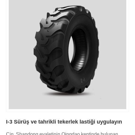
I-3 Sürüş ve tahrikli tekerlek lastiği uygulayın
Çin, Shandong eyaletinin Qingdao kentinde bulunan