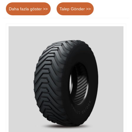
tasarlanmış yüksek performanslı bir lastiktir.
Daha fazla göster >>
Talep Gönder >>