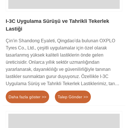
I-3C Uygulama Sürüşü ve Tahrikli Tekerlek
Lastiği
Çin'in Shandong Eyaleti, Qingdao'da bulunan OXPLO
Tyres Co., Ltd., çeşitli uygulamalar için özel olarak
tasarlanmış yüksek kaliteli lastiklerin önde gelen
üreticisidir. Onlarca yıllık sektör uzmanlığından
yararlanarak, dayanıklılığı ve güvenilirliğiyle tanınan
lastikler sunmaktan gurur duyuyoruz. Özellikle I-3C
Uygulama Sürüş ve Tahrikli Tekerlek Lastiklerimiz, tarım
makinelerinin zorlu taleplerini karşılamak ve çeşitli tarım
Daha fazla göster >>
Talep Gönder >>
operasyonlarında optimum performansı sağlamak üzere
özel olarak tasarlanmıştır.