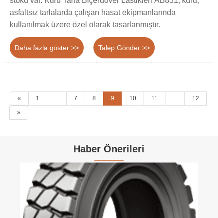
stoku var. Kuru Tarla Biçerdöver Lastikleri AB831, kuru,
asfaltsız tarlalarda çalışan hasat ekipmanlarında
kullanılmak üzere özel olarak tasarlanmıştır.
Daha fazla göster >>
Talep Gönder >>
«
1
...
7
8
9
10
11
...
12
»
Haber Önerileri