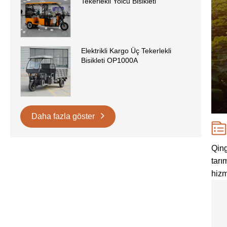
Tekerlekli Yolcu Bisikleti
Elektrikli Kargo Üç Tekerlekli
Bisikleti OP1000A
Daha fazla göster
Qing
tarı
hizm