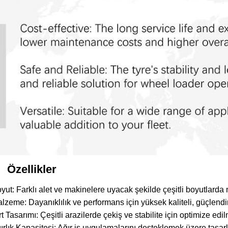
Özellikler
yut: Farklı alet ve makinelere uyacak şekilde çeşitli boyutlarda 
lzeme: Dayanıklılık ve performans için yüksek kaliteli, güçlendi
rt Tasarımı: Çeşitli arazilerde çekiş ve stabilite için optimize edilm
ırlık Kapasitesi: Ağır iş uygulamalarını desteklemek üzere tasarl