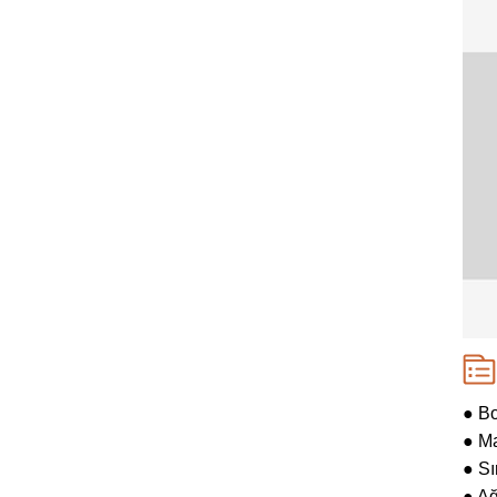
● Bo
● Ma
● Sı
● Ağ