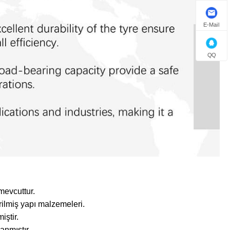
E-Mail
QQ
mevcuttur.
rilmiş yapı malzemeleri.
iştir.
anmıştır.