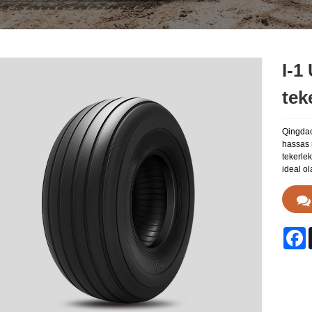
I-1
tek
Qingdao 
hassas r
tekerlek
ideal ol
F