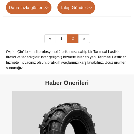
kombinasyonu, onu etkili ve üretken hasat
Daha fazla göster >>
Talep Gönder >>
operasyonlarının sağlanmasında önemli bir bileşen
haline getirir.
«
1
2
»
Oxplo, Çin'de kendi profesyonel fabrikamıza sahip bir Tarımsal Lastikler
üretici ve tedarikçidir. İster gelişmiş hizmete ister en yeni Tarımsal Lastikler
hizmete ihtiyacınız olsun, pratik ihtiyaçlarınızı karşılayabiliriz. Ucuz ürünler
sunacağız.
Haber Önerileri