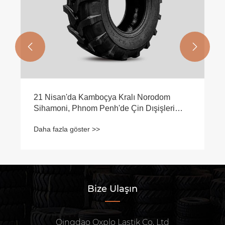


21 Nisan'da Kamboçya Kralı Norodom
Sihamoni, Phnom Penh'de Çin Dışişleri
Bakanı Wang Yi ile bir araya geldi.
Daha fazla göster >>
Bize Ulaşın
Qingdao Oxplo Lastik Co, Ltd