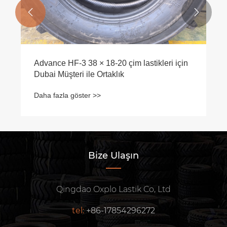


Advance HF-3 38 × 18-20 çim lastikleri için
Dubai Müşteri ile Ortaklık
Daha fazla göster >>
Bize Ulaşın
Qingdao Oxplo Lastik Co, Ltd
tel:
+86-17854296272