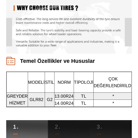
Temel Özellikler ve Hususlar
ÇOK
MODELİ
STİL
NORM
TİPOLOJİ
DE
DEĞERLENDİRİLDİ
GREYDER
13.00R24
TL
*
GLR82
G2
HİZMET
14.00R24
TL
*