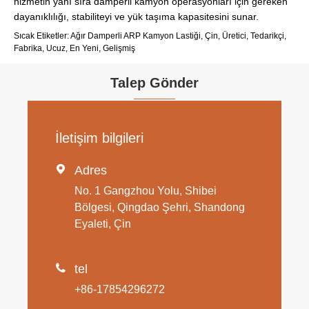
hizmetin yanı sıra damperli kamyon operasyonları için gereken
dayanıklılığı, stabiliteyi ve yük taşıma kapasitesini sunar.
Sıcak Etiketler: Ağır Damperli ARP Kamyon Lastiği, Çin, Üretici, Tedarikçi,
Fabrika, Ucuz, En Yeni, Gelişmiş
Talep Gönder
İletişim bilgileri

Adres
No. 1 Gangzhou Yolu, Shibei
Bölgesi, Qingdao Şehri, Shandong
Eyaleti, Çin

tel
+86-17854296272