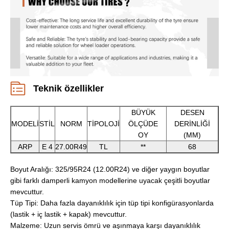
Teknik özellikler
BÜYÜK
DESEN
MODELİ
STİL
NORM
TİPOLOJİ
ÖLÇÜDE
DERİNLİĞİ
OY
(MM)
ARP
E 4
27.00R49
TL
**
68
Boyut Aralığı: 325/95R24 (12.00R24) ve diğer yaygın boyutlar
gibi farklı damperli kamyon modellerine uyacak çeşitli boyutlar
mevcuttur.
Tüp Tipi: Daha fazla dayanıklılık için tüp tipi konfigürasyonlarda
(lastik + iç lastik + kapak) mevcuttur.
Malzeme: Uzun servis ömrü ve aşınmaya karşı dayanıklılık